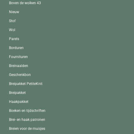
Boven de wolken 43
Nieuw
Stof
Wol
Parels
Borduren
Fournituren
Breinaalden
Geschenkbon
Breipakket PetiteKnit
Breipakket
Haakpakket
Boeken en tijdschriften
Brei- en haak patronen
Breien voor de muisjes