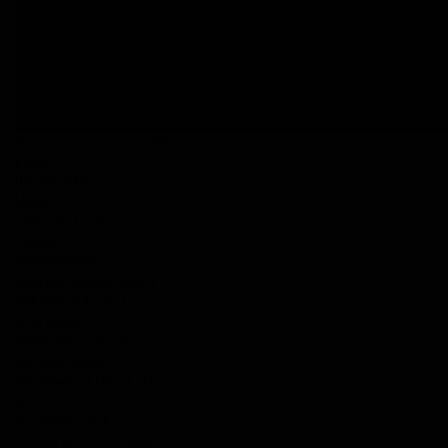
Breipatroontje Debardeur Nazca
€ 6,00
Debardeur Nazca
Maten
2-4-6-8-10-12 jaar
XS-S-M-L
Benodigdheden
Breigaren: Lamana Nazca:
(4-4-5-5-6-7) 8-9-10-11 x
50 gr (50m)
Breinaalden nr. 6,5 en 7
Gebruikte steken
Tricotsteek: *1 nld. r, 1 nld.
av*
Boordsteek 2/2: R1: *2 st. r,
2 st. av* R2: brei de steken