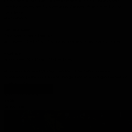
En 70% mohair, 30% zijde, Julija verft silk mohair: 3-4-4-4 x 50 gr (420m)
Deze trui is gebreid met 3 dubbele draad: 2 draden silk mohair en 1 draad
julija merino.
Breinaalden: nr. 7
Gebruikte steken
Tricotsteek: *1 nld. r, 1 nld. av*
Boordsteek 1/1: R1: *1 st. r, 1 st. av*, R2: brei de st. zoals ze zich voordoen
Proeflapje
In tricotsteek: 10 x 10 cm = 13 st. en 17 nld.
Bij aankoop van deze PDF krijgt u een link om het patroonboekje te
downloaden. De link kan 3 maal worden geopend en is 10 dagen beschikbaar
Bekijk product
Snel bekijken
Bestellen
Breipatroontje Pink NL
€ 6,00
Op voorraad