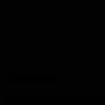
BENODIGDHEDEN
Breigaren: 40% alpaca, 40% wol, 20% polyamide, Lamana Nasca: 10 x 50 g
(65m)
Breinaalden: nr. 8
Proeflapje in tricotsteek:
10 x 10 cm = 13 st. x 20 nld.
GEBRUIKTE STEKEN
Ribbelsteek: alle nld. r
Tricotsteek: *1 nld. r, 1 nld. av*
Averechte tricotsteek: *1 nld. av, 1 nld. r*
Konijntje in kabelmotief over 24 steken
Bij aankoop van deze PDF krijgt u een link om het patroonboekje te
downloaden. De link kan 3 maal worden geopend en is 10 dagen beschikbaar
Bekijk product
Bekijk foto's
Snel bekijken
Bestellen
Breipatroontje Sofia NL
€ 6,00
Op voorraad