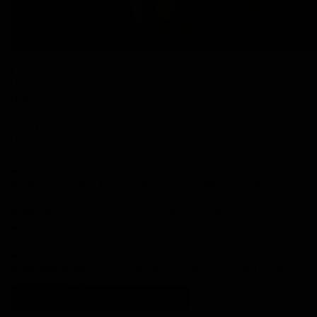
Breipatroontje debardeur Martha
€ 6,00
Martha debardeur
Maten
8-10-12 jaar
XS-S-M-L-XL
Moo is 158 cm en draagt maat 12 jaar.
Benodigdheden
Breigaren: 10% katoen, Fonty scarlett: (5-5-6) 6-7-7-8-8 x 50 gr (70m)
70% mohair, 30% polyester, Fonty kidopale: (4-4-5)5-6-6-6-6 x 50 gr (250m)
De debardeur is gebreid met 1 draad scarlett en 2 draden kidopale.
Breinaalden nr. 6 en 7
Bij aankoop van deze PDF krijgt u een link om het patroonboekje te
downloaden. De link kan 3 maal worden geopend en is 10 dagen beschikbaar
Bekijk product
Bekijk foto's
Snel bekijken
Bestellen
Breipatroontje debardeur Pola