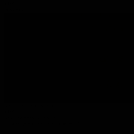
€ 6,00
Op voorraad
Breipatroontje debardeur Pola
€ 6,00
Debardeur in valse patentsteek
Dit patroontje komt ook in boven de wolken 21