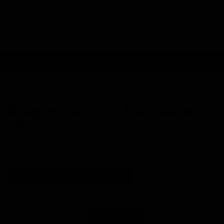
Wij versturen dagelijks pakjes!
Brei- en haak patronen /
Breipatronen gesorteerd op dikte /
Breipatronen voor breinaalden 7
- 8
De patroontjes in deze categorie kan je breien met breinaalden 7 - 8 mm. Wol
geschikt voor een proeflapje van 10 cm met 12 -14 steken
Bekijk foto's
Snel bekijken
Bestellen
Rondbreipatroon Vic
€ 6,00
Op voorraad