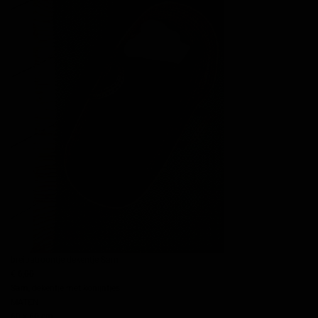
breipatroontje dekentje Sam
€ 6,00
Sam, dekentje met konijntjes
MATEN
60 x 60 cm