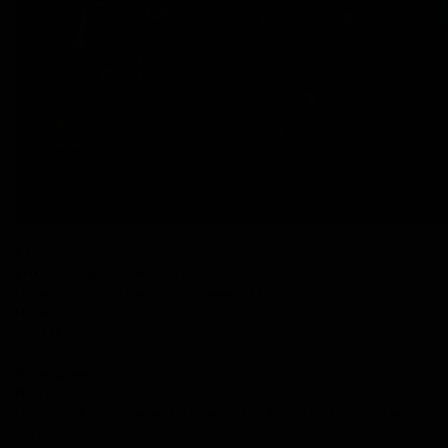
Breipatroontje Pink NL
€ 6,00
Pink, Eenvoudige trui met strepen
breipatroontje staat ook in recht en averecht 3
Maten
XS-S-M-L
Benodigdheden
Breigaren:
- 80% mohair, 20% polyester, Kid Annell: 8-8-10-10 x 25 gr (100 m) in kleur
3112