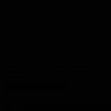
Het patroontje komt ook in Alleen maar sjaals #2.
Maten
35 x 200 cm
Benodigdheden
Breigaren: Kremke silky kid: 3 x 25 gr (210 m) in gebroken wit
Kremke Silky kid: 75 gr restjes van verschillende kleuren.
Kremke Reborn wool: 3 x 100 gr (250 m)
De sjaal is gebreid met 1 draad silky kid ecru, 1 gekleurde draad silky kid en 1
draad reborn wool
Breinaald 7 mm
Maasnaald met botte punt
Bij aankoop van deze PDF krijgt u een link om het patroonboekje te
downloaden. De link kan 3 maal worden geopend en is 10 dagen beschikbaar
Bekijk product
Bekijk foto's
Snel bekijken
Bestellen
Breipatroontje Ankara nl
€ 6,00
Op voorraad