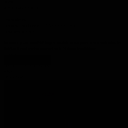
Maten
8-10-12 jaar
XS-S-M-L-XL
Benodigdheden
Breigaren: Fonty kidopale: (4-4-4) 6-6-6-6-6 x 25 gr
Breinaalden nr. 7 en 8
Bij aankoop van deze PDF krijgt u een link om het patroon te downloaden. De
link kan 3 maal worden geopend en is 10 dagen beschikbaar
Bekijk product
Snel bekijken
Bestellen
Breipatroontje Debardeur Nazca
€ 6,00
Op voorraad