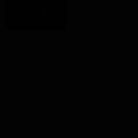
Breipatroontje NEON NL
€ 6,00
het patroontje voor de trui en sjaal staan ook in Recht en Averecht 1
Neon
Maten
XS-S-M-L
Breedte trui: 53-56-59-62 cm
lengte trui: 58-61-63-66 cm
Benodigdheden
Breigaren: 80% mohair, 20%
polyesterl, kid annell mohair, 14-
16-18-20 x 25 gr (100m)
de trui is gebreid met dubbele
draad.
Breinaalden nr. 7
Gebruikte steken
tricotsteek: *1 nld. r, 1 nld. av*