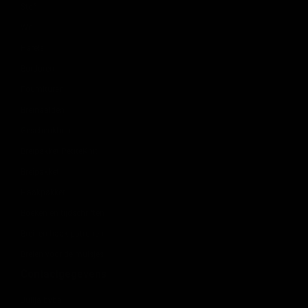
Stof
Wol
Parels
Borduren
Fournituren
Breinaalden
Geschenkbon
Breipakket PetiteKnit
Breipakket
Haakpakket
Boeken en tijdschriften
Brei- en haak patronen
Breien voor de muisjes
Contactgegevens
Julija bvba