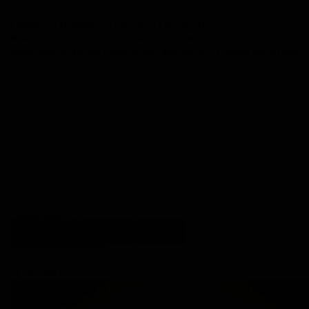
Proeflapje in tricotsteek: 10 x 10 cm = 14 st. x 20 nld.
Bij aankoop van deze PDF krijgt u een link om het patroonboekje te
downloaden. De link kan 3 maal worden geopend en is 10 dagen beschikbaar
Bekijk product
Bekijk foto's
Snel bekijken
Bestellen
Breipatroon Rainbow sjaal
€ 6,00
Op voorraad