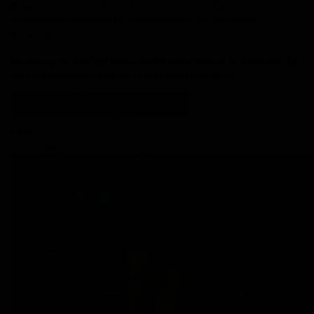
Breigaren: Fonty kidopale: (8-8-10) 10-12-12-14-14 x 25 gr
De debardeur is gebreid met 4 draadjes kidopale (een fijne mohair)
Breinaalden nr. 7 en 8
Bij aankoop van deze PDF krijgt u een link om het patroon te downloaden. De
link kan 3 maal worden geopend en is 10 dagen beschikbaar
Bekijk product
Bekijk foto's
Snel bekijken
Bestellen
Breipatroontje debardeur Martha
€ 6,00
Op voorraad