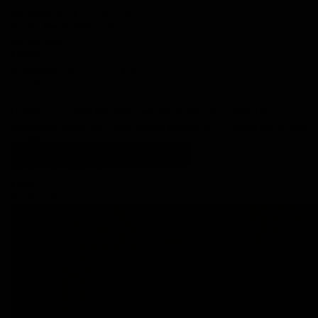
Boordsteek 2/2: R1: * 2 st. r, 2 st.
av *, R2: Brei de steken zoals ze
zich voordoen
Proeflapje
in tricotsteek: 10 x 10 cm = 14 st.
x 22 nld.
Bij aankoop van deze PDF krijgt u een link om het patroonboekje te
downloaden. De link kan 3 maal worden geopend en is 10 dagen beschikbaar
Bekijk product
Bekijk foto's
Snel bekijken
Bestellen
Breipatroontje Hiba PDF
€ 6,00
Op voorraad