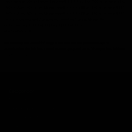
- 80% mohair, 20% polyester, Kid Annell: 6-6-8-8 x 25 gr (100 m) in kleur 3132
- 60% katoen, 40% acriel, Miami Annell: 3-3-4-4 x 50 gr (140 m) in kleur 8912
- 60% katoen, 40% acriel, Miami Annell: 3-3-4-4 x 50 gr (140 m) in kleur 8932
De trui is gebreid met 2 draden kid annell en 1 draad Miami. Wij
combineerden 3112 met 8912 en 3132 met 8932.
Breinaalden nr. 8
Bij aankoop van deze PDF krijgt u een link om het patroonboekje te
downloaden. De link kan 3 maal worden geopend en is 10 dagen beschikbaar
Bekijk product
Categorieën
Mini prijsjes
Breien en naaien voor poppen
Boven de wolken 43
Nieuw