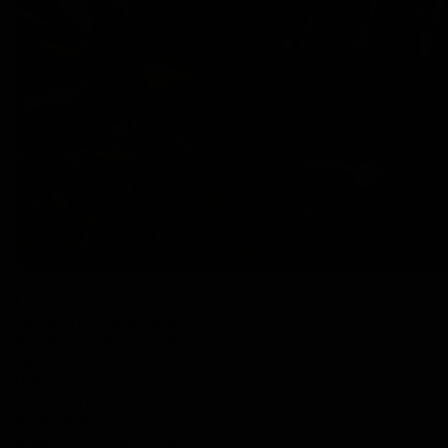
Breipatroontje Ankara nl
€ 6,00
trui Ankara (beschikbaar in NL)
Het breipatroon staat ook in Boven de wolken 19
Ankara
Maten
6-8-10-12-14 jaar
Benodigdheden
Breigaren: 75% mohair, 20% wol,