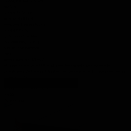
Joppe, trui met jacquard
MATEN
2-4-6-8-10-12 jaar
BENODIGDHEDEN
Breigaren: Lamana Nazca,
3-3-4-4-5-5 x 50
g (50 m) van de twee
hoofdkleuren, 1 x 50 g
van de contrasterende
kleur
Breinaalden: nrs. 6,5 en 7
Bij aankoop van deze PDF krijgt u een link om het patroonboekje te
downloaden. De link kan 3 maal worden geopend en is 10 dagen beschikbaar
Bekijk product
Bekijk foto's
Snel bekijken
Bestellen
breipatroontje dekentje Sam
€ 6,00
Op voorraad