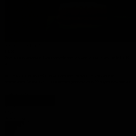
Breipatroontje Hiba PDF
€ 6,00
Deze sjaal is gebreid in Fonty ombelle met dubbele draad. Ik gebruikte 5 x 50
gr
Bij aankoop van deze PDF krijgt u een link om het patroonboekje te
downloaden. De link kan 3 maal worden geopend en is 10 dagen beschikbaar
Bekijk product
Snel bekijken
Bestellen
Breipatroontje Joppe
€ 6,00
Op voorraad