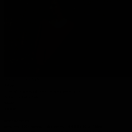
Breipatroontje Sofia NL
€ 6,00
(breipatroontje staat ook in recht en averecht 3)
Sofia, Trui met V-hals
Maten
XS-S-M-L
Benodigdheden
Breigaren: 100% merino, Julija merino : 4-4-5-5 x 50 gr (166m)