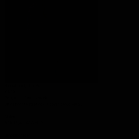
Breipatroontje trui Pola
€ 6,00
Pola, trui in fantasiesteek
Dit patroontje staat ook in boven de wolken 23
Maten
8-10-12 jaar XS-S-M-L-XL
Benodigdheden