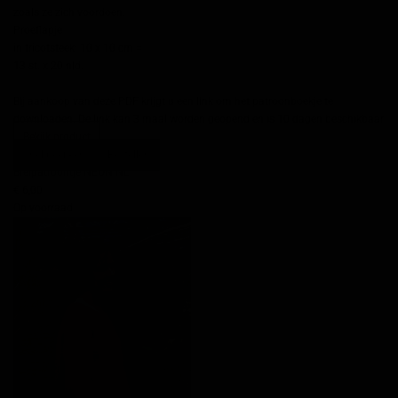
zoals ze zich voordoen.
Proeflapje
in tricotsteek: 10 x 10 cm =
13 st. x 20 nld.
Bij aankoop van deze PDF krijgt u een link om het patroonboekje te
downloaden. De link kan 3 maal worden geopend en is 10 dagen beschikbaar
Bekijk product
Snel bekijken
Bestellen
Breipatroontje NEON NL
€ 6,00
Op voorraad