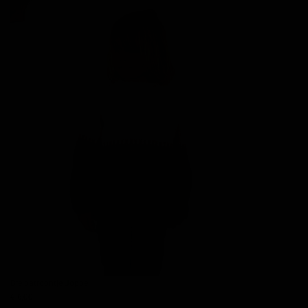
Breipatroontje Joppe
€ 6,00