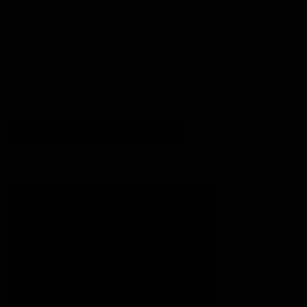
5% polyamide, Fonty Ombelle:
2-3-3-4-4 x 50 gr (145m)
100% wol, Fonty Tartan 3: 2-3-3-
4-4 x 50 gr (140m)
Breinaalden: nr. 7 en 8
Bij aankoop van deze PDF krijgt u een link om het patroonboekje te
downloaden. De link kan 3 maal worden geopend en is 10 dagen beschikbaar
Bekijk product
Bekijk foto's
Snel bekijken
Bestellen
Breipatroontje trui Pola
€ 6,00
Op voorraad