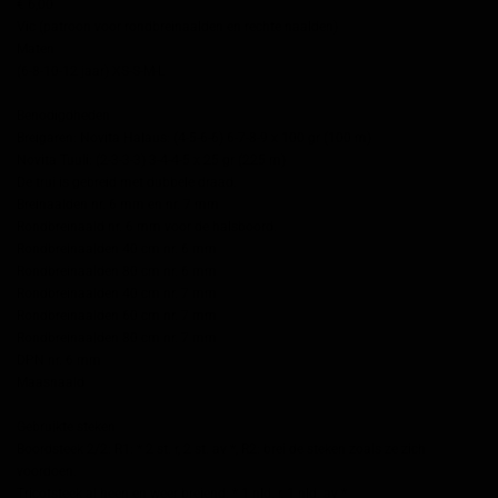
€ 6,00
Vic (patroon voor rondbreinaalden en rechte naalden)
Maten
(6-8-10-12 jaar) XS-S-M-L
Benodigdheden
Breigaren: Novita Halaus: (4-5-6-6) 6-7-8-9 x 100 gr (100 m)
Novita Tuuli: (2-3-3-3) 3-4-4-5 x 25 gr (225 m)
De trui is gebreid met dubbele draad.
Breinaalden nr. 6 mm en nr. 7 mm
Rondbreinaald nr. 6 mm voor de halsboord.
Rondbreinaalden 40 cm nr. 6 mm
Rondbreinaalden 80 cm nr. 6 mm
Rondbreinaalden 40 cm nr. 7 mm
Rondbreinaalden 60 cm nr. 7 mm
Rondbreinaalden 80 cm nr. 7 mm
DPN nr. 6 mm
Maasnaald
Gebruikte steken
Boordsteek 2/2: R1: * 2 st. r, 2 st. av *, R2: brei de steken zoals ze zich
voordoen.
Tricotsteek al heen en weer breiend: * 1 nld. r, 1 nld. av *