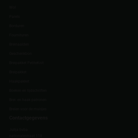
Wol
Parels
Borduren
Fournituren
Breinaalden
Geschenkbon
Breipakket PetiteKnit
Breipakket
Haakpakket
Boeken en tijdschriften
Brei- en haak patronen
Breien voor de muisjes
Contactgegevens
Julija bvba
nationalestraat 118