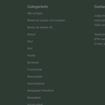
Categorieën
Conta
Mini prijsjes
Julija b
Breien en naaien voor poppen
nationa
2000 An
Boven de wolken 43
Nieuw
Telefoon
BTW num
Stof
E-mail: 
Wol
Parels
Borduren
Fournituren
Breinaalden
Geschenkbon
Breipakket PetiteKnit
Breipakket
Haakpakket