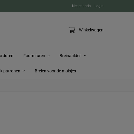
Nederlands
Login
Winkelwagen
orduren
Fournituren
Breinaalden
ak patronen
Breien voor de muisjes