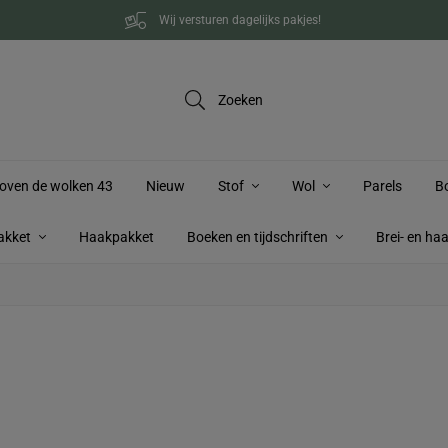
Wij versturen dagelijks pakjes!
Zoeken
oven de wolken 43
Nieuw
Stof
Wol
Parels
B
akket
Haakpakket
Boeken en tijdschriften
Brei- en ha