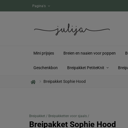
akjes!
Pagina's
Mini prijsjes
Breien en naaien voor poppen
B
Geschenkbon
Breipakket PetiteKnit
Breip
Breipakket Sophie Hood
Breipakket /
Breipakketten voor sjaals /
Breipakket Sophie Hood