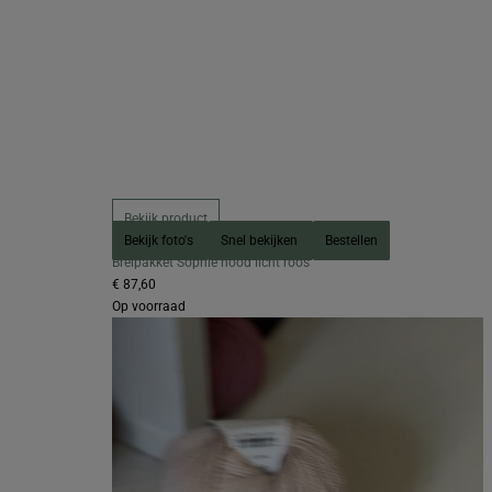
Bekijk product
Bekijk foto's
Snel bekijken
Bestellen
Breipakket Sophie hood licht roos
€ 87,60
Op voorraad