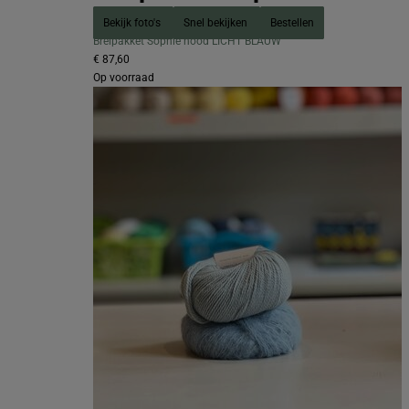
Bekijk foto's
Snel bekijken
Bestellen
Breipakket Sophie hood LICHT BLAUW
€ 87,60
Op voorraad