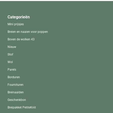
Categorieën
Mini prijsjes
Breien en naaien voor poppen
Boven de wolken 43
Nieuw
Stof
Wol
Parels
Borduren
Fournituren
Breinaalden
Geschenkbon
Breipakket PetiteKnit