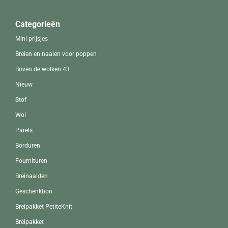
Categorieën
Mini prijsjes
Breien en naaien voor poppen
Boven de wolken 43
Nieuw
Stof
Wol
Parels
Borduren
Fournituren
Breinaalden
Geschenkbon
Breipakket PetiteKnit
Breipakket