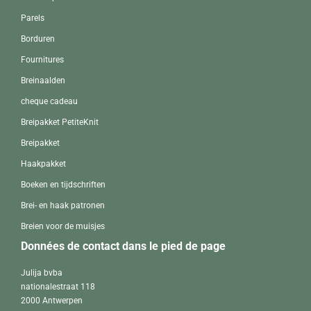
Parels
Borduren
Fournitures
Breinaalden
cheque cadeau
Breipakket PetiteKnit
Breipakket
Haakpakket
Boeken en tijdschriften
Brei- en haak patronen
Breien voor de muisjes
Données de contact dans le pied de page
Julija bvba
nationalestraat 118
2000 Antwerpen