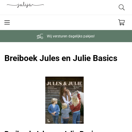
Wij versturen dagelijks pakjes!
Breiboek Jules en Julie Basics