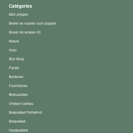
Catégories
Mini prijsjes
Breien en naaien voor poppen
Boven de wolken 43
Nieuw
tissu
Wol Shop
Parels
Borduren
Fournitures
Breinaalden
cheque cadeau
Breipakket PetiteKnit
Breipakket
Haakpakket