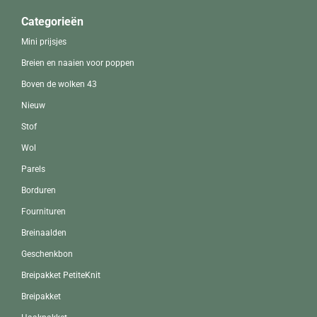
Categorieën
Mini prijsjes
Breien en naaien voor poppen
Boven de wolken 43
Nieuw
Stof
Wol
Parels
Borduren
Fournituren
Breinaalden
Geschenkbon
Breipakket PetiteKnit
Breipakket